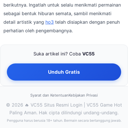
berikutnya. Ingatlah untuk selalu menikmati permainan
sebagai bentuk hiburan semata, sambil menikmati
detail artistik yang
ho3
telah disiapkan dengan penuh
perhatian oleh pengembangnya.
Suka artikel ini? Coba
VC55
Unduh Gratis
Syarat dan Ketentuan
Kebijakan Privasi
© 2026 🔥 VC55 Situs Resmi Login | VC55 Game Hot
Paling Aman. Hak cipta dilindungi undang-undang.
Pengguna harus berusia 18+ tahun. Bermain secara bertanggung jawab.