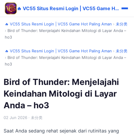
🔥 VC55 Situs Resmi Login | VC55 Game Hot Paling Aman
🔥 VC55 Situs Resmi Login | VC55 Game Hot Paling Aman
›
未分类
›
Bird of Thunder: Menjelajahi Keindahan Mitologi di Layar Anda –
ho3
🔥 VC55 Situs Resmi Login | VC55 Game Hot Paling Aman
›
未分类
›
Bird of Thunder: Menjelajahi Keindahan Mitologi di Layar Anda –
ho3
Bird of Thunder: Menjelajahi
Keindahan Mitologi di Layar
Anda – ho3
02 Jun 2026
· 未分类
Saat Anda sedang rehat sejenak dari rutinitas yang