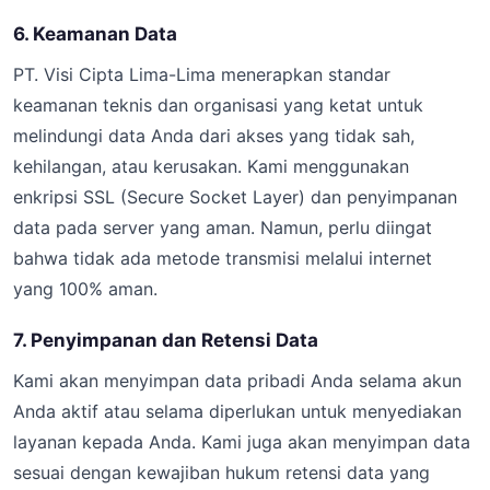
6. Keamanan Data
PT. Visi Cipta Lima-Lima menerapkan standar
keamanan teknis dan organisasi yang ketat untuk
melindungi data Anda dari akses yang tidak sah,
kehilangan, atau kerusakan. Kami menggunakan
enkripsi SSL (Secure Socket Layer) dan penyimpanan
data pada server yang aman. Namun, perlu diingat
bahwa tidak ada metode transmisi melalui internet
yang 100% aman.
7. Penyimpanan dan Retensi Data
Kami akan menyimpan data pribadi Anda selama akun
Anda aktif atau selama diperlukan untuk menyediakan
layanan kepada Anda. Kami juga akan menyimpan data
sesuai dengan kewajiban hukum retensi data yang