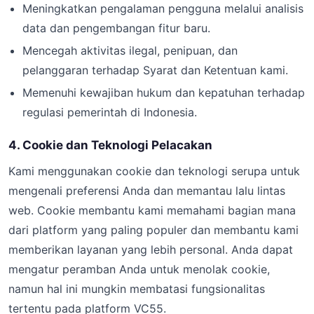
Meningkatkan pengalaman pengguna melalui analisis
data dan pengembangan fitur baru.
Mencegah aktivitas ilegal, penipuan, dan
pelanggaran terhadap Syarat dan Ketentuan kami.
Memenuhi kewajiban hukum dan kepatuhan terhadap
regulasi pemerintah di Indonesia.
4. Cookie dan Teknologi Pelacakan
Kami menggunakan cookie dan teknologi serupa untuk
mengenali preferensi Anda dan memantau lalu lintas
web. Cookie membantu kami memahami bagian mana
dari platform yang paling populer dan membantu kami
memberikan layanan yang lebih personal. Anda dapat
mengatur peramban Anda untuk menolak cookie,
namun hal ini mungkin membatasi fungsionalitas
tertentu pada platform VC55.