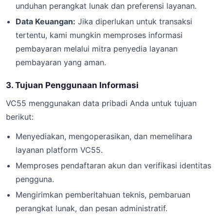
unduhan perangkat lunak dan preferensi layanan.
Data Keuangan:
Jika diperlukan untuk transaksi
tertentu, kami mungkin memproses informasi
pembayaran melalui mitra penyedia layanan
pembayaran yang aman.
3. Tujuan Penggunaan Informasi
VC55 menggunakan data pribadi Anda untuk tujuan
berikut:
Menyediakan, mengoperasikan, dan memelihara
layanan platform VC55.
Memproses pendaftaran akun dan verifikasi identitas
pengguna.
Mengirimkan pemberitahuan teknis, pembaruan
perangkat lunak, dan pesan administratif.