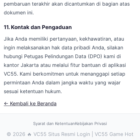
pembaruan terakhir akan dicantumkan di bagian atas
dokumen ini.
11. Kontak dan Pengaduan
Jika Anda memiliki pertanyaan, kekhawatiran, atau
ingin melaksanakan hak data pribadi Anda, silakan
hubungi Petugas Pelindungan Data (DPO) kami di
kantor Jakarta atau melalui fitur bantuan di aplikasi
VC55. Kami berkomitmen untuk menanggapi setiap
permintaan Anda dalam jangka waktu yang wajar
sesuai ketentuan hukum.
← Kembali ke Beranda
Syarat dan Ketentuan
Kebijakan Privasi
© 2026 🔥 VC55 Situs Resmi Login | VC55 Game Hot