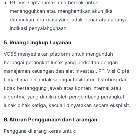
PT. Visi Cipta Lima-Lima berhak untuk
menangguhkan atau menghentikan akun jika
ditemukan informasi yang tidak benar atau adanya
indikasi penyalahgunaan.
5. Ruang Lingkup Layanan
VC55 menyediakan platform untuk mengunduh
berbagai perangkat lunak yang berkaitan dengan
manajemen keuangan dan alat investasi. PT. Visi Cipta
Lima-Lima bertindak sebagai fasilitator distribusi dan
tidak bertanggung jawab atas konten internal atau
algoritma yang dimiliki oleh pengembang perangkat
lunak pihak ketiga, kecuali dinyatakan secara eksplisit.
6. Aturan Penggunaan dan Larangan
Pengguna dilarang keras untuk: