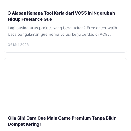
3 Alasan Kenapa Tool Kerja dari VC55 Ini Ngerubah
Hidup Freelance Gue
Lagi pusing urus project yang berantakan? Freelancer wajib
baca pengalaman gue nemu solusi kerja cerdas di VC55.
06 Mei 2026
Gila Sih! Cara Gue Main Game Premium Tanpa Bikin
Dompet Kering!