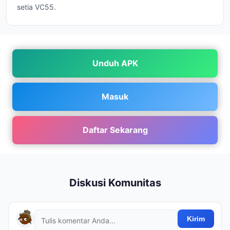
setia VC55.
Unduh APK
Masuk
Daftar Sekarang
Diskusi Komunitas
Kirim