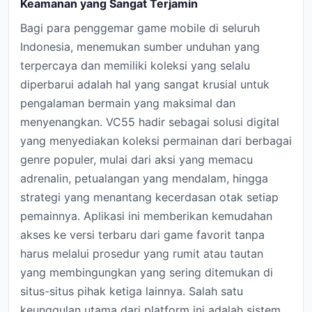
Keamanan yang Sangat Terjamin
Bagi para penggemar game mobile di seluruh
Indonesia, menemukan sumber unduhan yang
terpercaya dan memiliki koleksi yang selalu
diperbarui adalah hal yang sangat krusial untuk
pengalaman bermain yang maksimal dan
menyenangkan. VC55 hadir sebagai solusi digital
yang menyediakan koleksi permainan dari berbagai
genre populer, mulai dari aksi yang memacu
adrenalin, petualangan yang mendalam, hingga
strategi yang menantang kecerdasan otak setiap
pemainnya. Aplikasi ini memberikan kemudahan
akses ke versi terbaru dari game favorit tanpa
harus melalui prosedur yang rumit atau tautan
yang membingungkan yang sering ditemukan di
situs-situs pihak ketiga lainnya. Salah satu
keunggulan utama dari platform ini adalah sistem