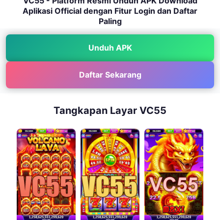
VC55 - Platform Resmi Unduh APK Download
Aplikasi Official dengan Fitur Login dan Daftar
Paling
Unduh APK
Daftar Sekarang
Tangkapan Layar VC55