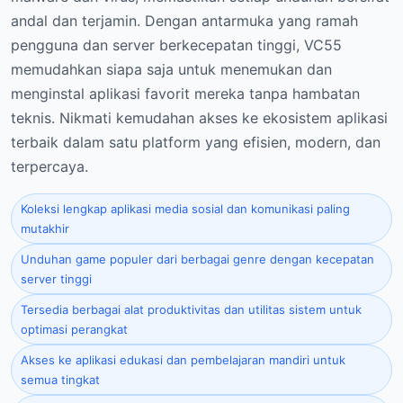
andal dan terjamin. Dengan antarmuka yang ramah
pengguna dan server berkecepatan tinggi, VC55
memudahkan siapa saja untuk menemukan dan
menginstal aplikasi favorit mereka tanpa hambatan
teknis. Nikmati kemudahan akses ke ekosistem aplikasi
terbaik dalam satu platform yang efisien, modern, dan
terpercaya.
Koleksi lengkap aplikasi media sosial dan komunikasi paling
mutakhir
Unduhan game populer dari berbagai genre dengan kecepatan
server tinggi
Tersedia berbagai alat produktivitas dan utilitas sistem untuk
optimasi perangkat
Akses ke aplikasi edukasi dan pembelajaran mandiri untuk
semua tingkat