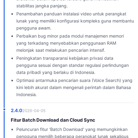
stabilitas jangka panjang.
Penambahan panduan instalasi video untuk perangkat
lunak yang memiliki konfigurasi kompleks guna membantu
pengguna awam.
Perbaikan bug minor pada modul manajemen memori
yang terkadang menyebabkan penggunaan RAM
melonjak saat melakukan pencarian intensif.
Peningkatan transparansi kebijakan privasi data
pengguna sesuai dengan standar regulasi perlindungan
data pribadi yang berlaku di Indonesia.
Optimasi antarmuka pencarian suara (Voice Search) yang
kini lebih akurat dalam mengenali perintah dalam Bahasa
Indonesia.
2.4.0
2026-04-05
Fitur Batch Download dan Cloud Sync
Peluncuran fitur 'Batch Download' yang memungkinkan
pengguna memilih beberapa perangkat lunak sekaligus