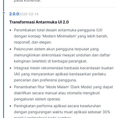
pada komentar.
2.0.0
2026-02-14
Transformasi Antarmuka UI 2.0
Perombakan total desain antarmuka pengguna (UI)
dengan konsep 'Modern Minimalism' yang lebih bersih,
responsif, dan elegan.
Peluncuran sistem akun pengguna terpusat yang
memungkinkan sinkronisasi riwayat unduhan dan daftar
keinginan (wishlist) di berbagai perangkat.
Integrasi mesin rekomendasi berbasis kecerdasan buatan
(AI) yang menyarankan aplikasi berdasarkan perilaku
pencarian dan preferensi pengguna.
Penambahan fitur 'Mode Malam' (Dark Mode) yang dapat
diaktifkan secara manual atau otomatis mengikuti
pengaturan sistem operasi.
Peningkatan performa aplikasi secara keseluruhan
dengan pengurangan waktu muat aplikasi sebesar 30%
melalui optimalisasi kode sumber.