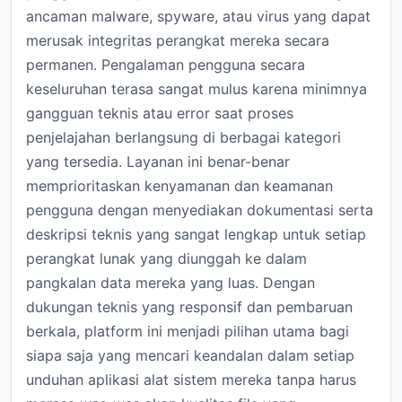
ancaman malware, spyware, atau virus yang dapat
merusak integritas perangkat mereka secara
permanen. Pengalaman pengguna secara
keseluruhan terasa sangat mulus karena minimnya
gangguan teknis atau error saat proses
penjelajahan berlangsung di berbagai kategori
yang tersedia. Layanan ini benar-benar
memprioritaskan kenyamanan dan keamanan
pengguna dengan menyediakan dokumentasi serta
deskripsi teknis yang sangat lengkap untuk setiap
perangkat lunak yang diunggah ke dalam
pangkalan data mereka yang luas. Dengan
dukungan teknis yang responsif dan pembaruan
berkala, platform ini menjadi pilihan utama bagi
siapa saja yang mencari keandalan dalam setiap
unduhan aplikasi alat sistem mereka tanpa harus