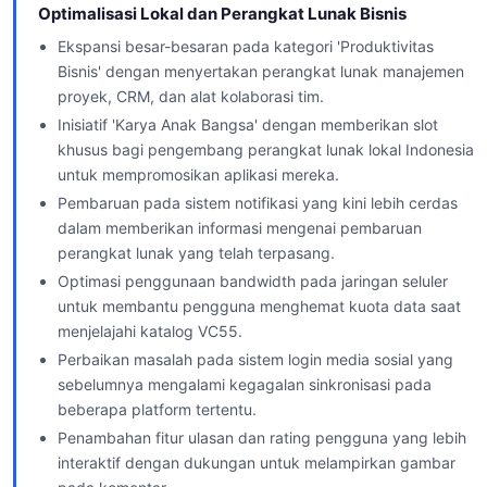
Optimalisasi Lokal dan Perangkat Lunak Bisnis
Ekspansi besar-besaran pada kategori 'Produktivitas
Bisnis' dengan menyertakan perangkat lunak manajemen
proyek, CRM, dan alat kolaborasi tim.
Inisiatif 'Karya Anak Bangsa' dengan memberikan slot
khusus bagi pengembang perangkat lunak lokal Indonesia
untuk mempromosikan aplikasi mereka.
Pembaruan pada sistem notifikasi yang kini lebih cerdas
dalam memberikan informasi mengenai pembaruan
perangkat lunak yang telah terpasang.
Optimasi penggunaan bandwidth pada jaringan seluler
untuk membantu pengguna menghemat kuota data saat
menjelajahi katalog VC55.
Perbaikan masalah pada sistem login media sosial yang
sebelumnya mengalami kegagalan sinkronisasi pada
beberapa platform tertentu.
Penambahan fitur ulasan dan rating pengguna yang lebih
interaktif dengan dukungan untuk melampirkan gambar