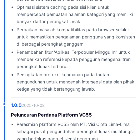
Optimasi sistem caching pada sisi klien untuk
mempercepat pemuatan halaman kategori yang memiliki
banyak daftar perangkat lunak.
Perbaikan masalah kompatibilitas pada browser seluler
untuk memastikan pengalaman pengguna yang konsisten
di berbagai perangkat genggam.
Penambahan fitur 'Aplikasi Terpopuler Minggu Ini' untuk
memberikan referensi kepada pengguna mengenai tren
perangkat lunak terbaru.
Peningkatan protokol keamanan pada tautan
pengunduhan untuk mencegah intersepsi data oleh pihak
ketiga yang tidak bertanggung jawab.
1.0.0
2025-10-08
Peluncuran Perdana Platform VC55
Peresmian platform VC55 oleh PT. Visi Cipta Lima-Lima
sebagai pusat pengunduhan perangkat lunak multifungsi
yang berfokus pada efisiensi pengguna.