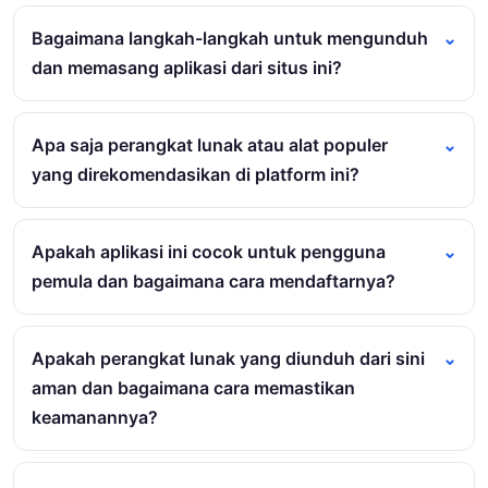
Bagaimana langkah-langkah untuk mengunduh
dan memasang aplikasi dari situs ini?
Apa saja perangkat lunak atau alat populer
yang direkomendasikan di platform ini?
Apakah aplikasi ini cocok untuk pengguna
pemula dan bagaimana cara mendaftarnya?
Apakah perangkat lunak yang diunduh dari sini
aman dan bagaimana cara memastikan
keamanannya?