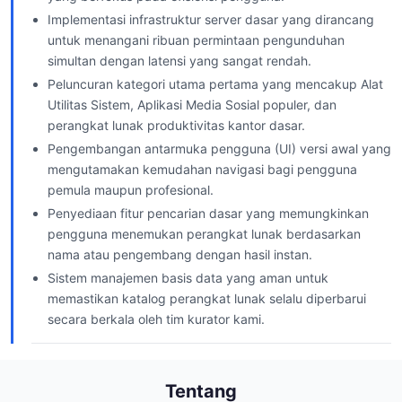
Implementasi infrastruktur server dasar yang dirancang
untuk menangani ribuan permintaan pengunduhan
simultan dengan latensi yang sangat rendah.
Peluncuran kategori utama pertama yang mencakup Alat
Utilitas Sistem, Aplikasi Media Sosial populer, dan
perangkat lunak produktivitas kantor dasar.
Pengembangan antarmuka pengguna (UI) versi awal yang
mengutamakan kemudahan navigasi bagi pengguna
pemula maupun profesional.
Penyediaan fitur pencarian dasar yang memungkinkan
pengguna menemukan perangkat lunak berdasarkan
nama atau pengembang dengan hasil instan.
Sistem manajemen basis data yang aman untuk
memastikan katalog perangkat lunak selalu diperbarui
secara berkala oleh tim kurator kami.
Tentang