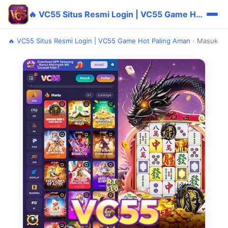
🔥 VC55 Situs Resmi Login | VC55 Game Hot Paling Aman
🔥 VC55 Situs Resmi Login | VC55 Game Hot Paling Aman
›
Masuk